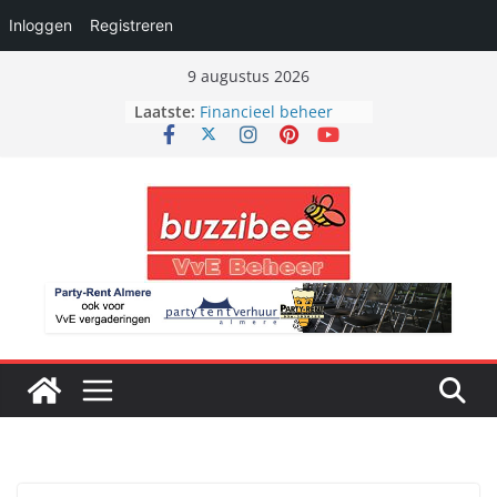
Inloggen
Registreren
Ga
9 augustus 2026
naar
Laatste:
Bouwkundig beheer
de
Financieel beheer
VvE totaal beheer
inhoud
Administratief beheer
Bestuurlijk beheer