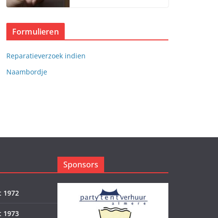
Formulieren
Reparatieverzoek indien
Naambordje
Sponsors
 1972
 1973