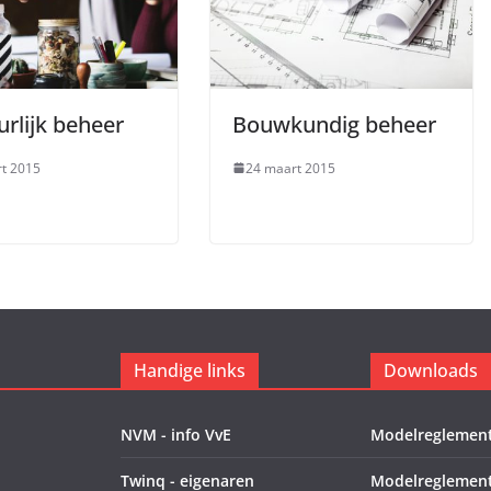
rlijk beheer
Bouwkundig beheer
t 2015
24 maart 2015
Handige links
Downloads
NVM - info VvE
Modelreglement
Twinq - eigenaren
Modelreglement