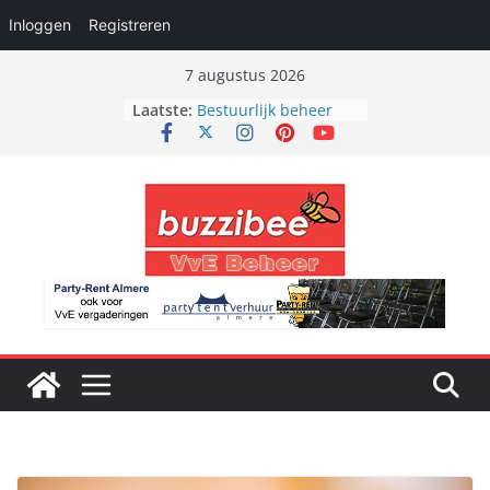
Inloggen
Registreren
Ga
7 augustus 2026
naar
Laatste:
Bestuurlijk beheer
de
Bouwkundig beheer
Financieel beheer
inhoud
VvE totaal beheer
Administratief beheer