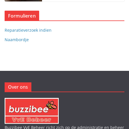
Formulieren
Reparatieverzoek indien
Naambordje
Over ons
Buzzibee VvE Beheer richt zich op de administratie en beheer