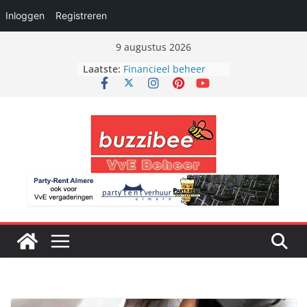
Inloggen
Registreren
Ga
9 augustus 2026
naar
Laatste:
Financieel beheer
de
VvE totaal beheer
Administratief beheer
inhoud
Bestuurlijk beheer
Bouwkundig beheer