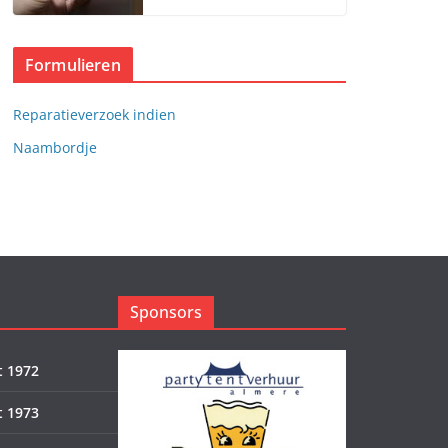
Formulieren
Reparatieverzoek indien
Naambordje
Sponsors
 1972
 1973