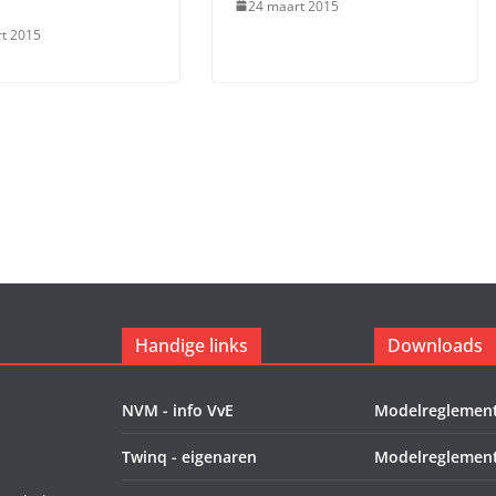
24 maart 2015
t 2015
Handige links
Downloads
NVM - info VvE
Modelreglement
Twinq - eigenaren
Modelreglement