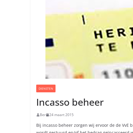
DIENSTEN
Incasso beheer
Ber
24 maart 2015
Bij incasso beheer zorgen wij ervoor de de VvE b
wordt gestuurd en/of het bedrag geïncasseerd 