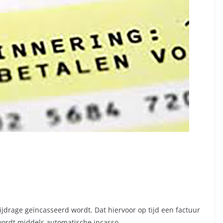
ijdrage geïncasseerd wordt. Dat hiervoor op tijd een factuur
wordt middels automatische incasso.