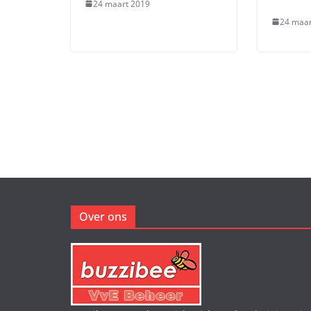
24 maart 2019
24 maar
Over ons