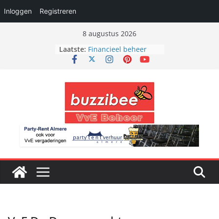
Inloggen
Registreren
Ga
8 augustus 2026
naar
Laatste:
Financieel beheer
de
VvE totaal beheer
Administratief beheer
inhoud
Bestuurlijk beheer
Bouwkundig beheer